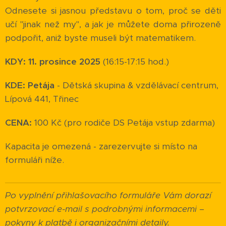
Odnesete si jasnou představu o tom, proč se děti
učí "jinak než my", a jak je můžete doma přirozeně
podpořit, aniž byste museli být matematikem.
KDY:
11. prosince 2025
(16:15-17:15 hod.)
KDE:
Petája
- Dětská skupina & vzdělávací centrum,
Lípová 441, Třinec
CENA:
100 Kč (pro rodiče DS Petája vstup zdarma)
Kapacita je omezená - zarezervujte si místo na
formuláři níže.
Po vyplnění přihlašovacího formuláře Vám dorazí
potvrzovací e-mail s podrobnými informacemi –
pokyny k platbě i organizačními detaily.