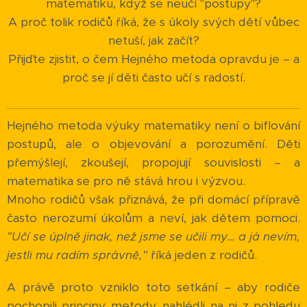
matematiku, když se neučí "postupy"?
A proč tolik rodičů říká, že s úkoly svých dětí vůbec
netuší, jak začít?
Přijďte zjistit, o čem Hejného metoda opravdu je – a
proč se jí děti často učí s radostí.
Hejného metoda výuky matematiky není o biflování
postupů, ale o objevování a porozumění. Děti
přemýšlejí, zkoušejí, propojují souvislosti – a
matematika se pro ně stává hrou i výzvou.
Mnoho rodičů však přiznává, že při domácí přípravě
často nerozumí úkolům a neví, jak dětem pomoci.
"Učí se úplně jinak, než jsme se učili my… a já nevím,
jestli mu radím správně,"
říká jeden z rodičů.
A právě proto vzniklo toto setkání – aby rodiče
pochopili principy metody, nahlédli na ni z pohledu