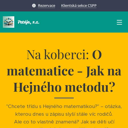
Rezervace
Klientská sekce CSPP
Petája, z.s.
Na koberci:
O
matematice -
J
ak
na
Hejného metodu?
"Chcete třídu s Hejného matematikou?" – otázka,
kterou dnes u zápisu slyší stále víc rodičů.
Ale co to vlastně znamená? Jak se děti učí