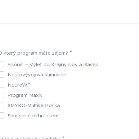
O který program máte zájem?
Elkonin – Výlet do Krajiny slov a hlásek
Neurovývojová stimulace
NeuroWT
Program Maxík
SMYKO-Multisenzorika
Sám sobě ochráncem
Jméno a příjmení účastníka