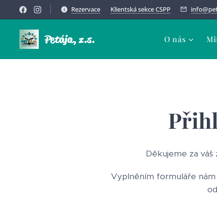
Rezervace
Klientská sekce CSPP
info@pet
Petája, z.s.
O nás
Mi
Přih
Děkujeme za váš 
Vyplněním formuláře nám d
od