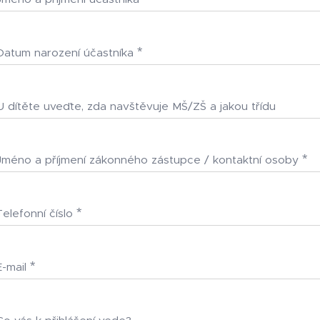
Datum narození účastníka
U dítěte uveďte, zda navštěvuje MŠ/ZŠ a jakou třídu
Jméno a příjmení zákonného zástupce / kontaktní osoby
Telefonní číslo
E-mail