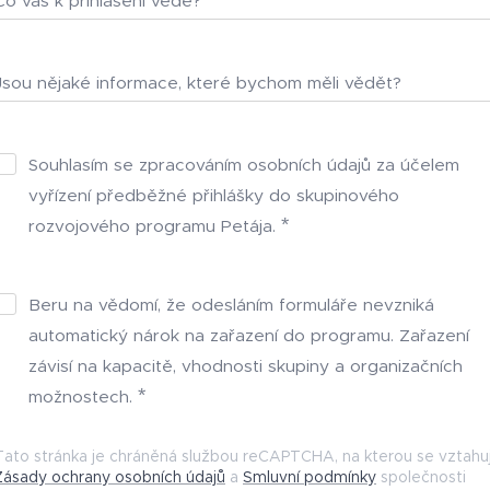
Co vás k přihlášení vede?
Jsou nějaké informace, které bychom měli vědět?
Souhlasím se zpracováním osobních údajů za účelem
vyřízení předběžné přihlášky do skupinového
rozvojového programu Petája.
Beru na vědomí, že odesláním formuláře nevzniká
automatický nárok na zařazení do programu. Zařazení
závisí na kapacitě, vhodnosti skupiny a organizačních
možnostech.
Tato stránka je chráněná službou reCAPTCHA, na kterou se vztahuj
Zásady ochrany osobních údajů
a
Smluvní podmínky
společnosti