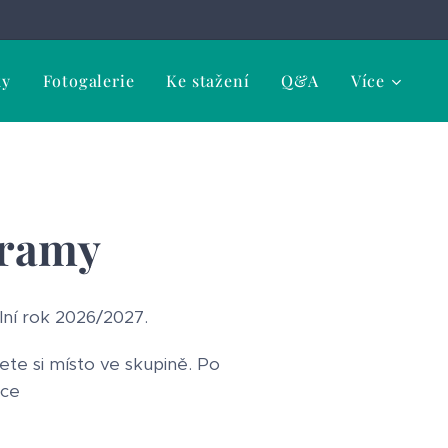
ky
Fotogalerie
Ke stažení
Q&A
Více
gramy
ní rok 2026/2027.
te si místo ve skupině. Po
ace