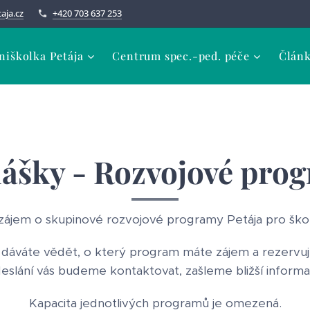
aja.cz
+420 703 637 253
niškolka Petája
Centrum spec.-ped. péče
Člán
lášky - Rozvojové pro
zájem o skupinové rozvojové programy Petája pro škol
áváte vědět, o který program máte zájem a rezervuje
eslání vás budeme kontaktovat, zašleme bližší inform
Kapacita jednotlivých programů je omezená.